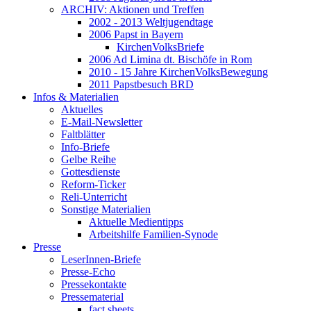
ARCHIV: Aktionen und Treffen
2002 - 2013 Weltjugendtage
2006 Papst in Bayern
KirchenVolksBriefe
2006 Ad Limina dt. Bischöfe in Rom
2010 - 15 Jahre KirchenVolksBewegung
2011 Papstbesuch BRD
Infos & Materialien
Aktuelles
E-Mail-Newsletter
Faltblätter
Info-Briefe
Gelbe Reihe
Gottesdienste
Reform-Ticker
Reli-Unterricht
Sonstige Materialien
Aktuelle Medientipps
Arbeitshilfe Familien-Synode
Presse
LeserInnen-Briefe
Presse-Echo
Pressekontakte
Pressematerial
fact sheets