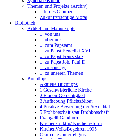
Synodale Kirche
Themen und Projekte (Archiv)
Jahr des Glaubens
Zukunftsträchtige Moral
Bibliothek
Artikel und Manuskripte
... von uns
... über uns
... zum Papstamt
... zu Papst Benedikt XVI
... zu Papst Franziskus
... zu Papst Joh. Paul II
... zu sonstige
... zu unseren Themen
Buchtipps
Aktuelle Buchtipps
1 Geschwisterliche Kirche
2 Frauen-Gerechtigkeit
3 Aufhebung Pflichtzölibat
4 Positive Bewertung der Sexualität
5 Frohbotschaft statt Drohbotschaft
Evangelii Gaudium
Kirchenstruktur/ Kirchenreform
KirchenVolksBegehren 1995
Ökumene / interreligiös