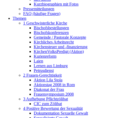
Kurzbiographien mit Fotos
Pressemitteilungen
FAQ (häufige Fragen)
Themen
1 Geschwisterliche Kirche
Bischofsbestellungen
Bischofskonferenzen
Gemeinde / Pastorale Konzepte
Kirchliches Arbeitsrecht
Kirchensteuer und -finanzierung
KirchenVolksPredigt (Aktion)
Kurienreform
Laien
Lernen aus Limburg
Petrusdienst
2 Frauen-Gerechtigkeit
Aktion Lila Stola
Aktionstag 2008 in Rom
Diakonat der Frau
Frauensymposium 2008
3 Aufhebung Pflichtzölibat
CIC zum Zölibat
4 Positive Bewertung der Sexualität
Dokumentation Sexuelle Gewalt
Sexualisierte Gewalt