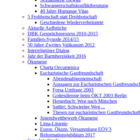
Schwangerschaftskonfliktberatung
40 Jahre Humanae Vitae
5 Frohbotschaft statt Drohbotschaft
Geschiedene Wiederverheiratete
Aktuelle Aufbrüche
DBK Gesprächsprozess 2010-2015
Familien-Synode 2014/15
50 Jahre Zweites Vatikanum 2012
Interreligiöser Dialog
Jahr der Barmherzigkeit 2016
Ökumene
Charta Oecumenica
Eucharistische Gastfreundschaft
Abendmahlgemeinschaft
Aussagen zur Eucharistischen Gastfreundsch
Forsa Umfrage 2003
Gottesdienste beim ÖKT 2003 Berlin
Hengsbach: Weg nach München
Sattler: Schwierige Weg ...
Thesen zur eucharistischen Gastfreundschaf
Jugendwettbewerb Ökumene
Lima-Liturgie
Europ. Ökum. Versammlung EÖV3
Reformationsjubiläum 2017