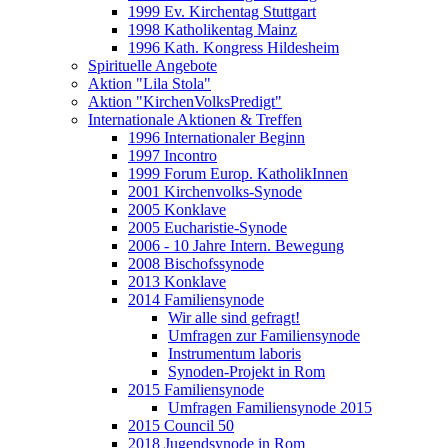
1999 Ev. Kirchentag Stuttgart
1998 Katholikentag Mainz
1996 Kath. Kongress Hildesheim
Spirituelle Angebote
Aktion "Lila Stola"
Aktion "KirchenVolksPredigt"
Internationale Aktionen & Treffen
1996 Internationaler Beginn
1997 Incontro
1999 Forum Europ. KatholikInnen
2001 Kirchenvolks-Synode
2005 Konklave
2005 Eucharistie-Synode
2006 - 10 Jahre Intern. Bewegung
2008 Bischofssynode
2013 Konklave
2014 Familiensynode
Wir alle sind gefragt!
Umfragen zur Familiensynode
Instrumentum laboris
Synoden-Projekt in Rom
2015 Familiensynode
Umfragen Familiensynode 2015
2015 Council 50
2018 Jugendsynode in Rom