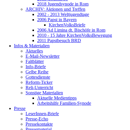
2018 Jugendsynode in Rom
ARCHIV: Aktionen und Treffen
2002 - 2013 Weltjugendtage
2006 Papst in Bayern
KirchenVolksBriefe
2006 Ad Limina dt. Bischöfe in Rom
2010 - 15 Jahre KirchenVolksBewegung
2011 Papstbesuch BRD
Infos & Materialien
Aktuelles
E-Mail-Newsletter
Faltblätter
Info-Briefe
Gelbe Reihe
Gottesdienste
Reform-Ticker
Reli-Unterricht
Sonstige Materialien
Aktuelle Medientipps
Arbeitshilfe Familien-Synode
Presse
LeserInnen-Briefe
Presse-Echo
Pressekontakte
Pressematerial