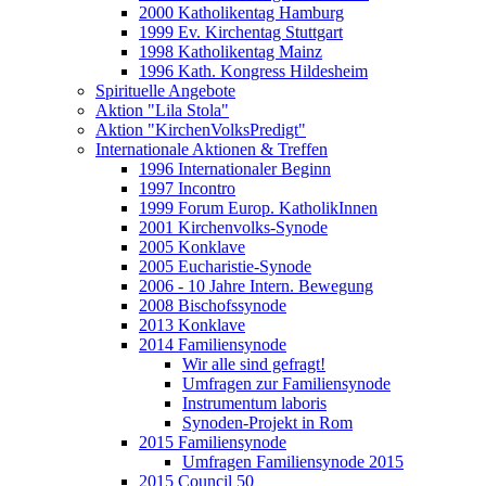
2000 Katholikentag Hamburg
1999 Ev. Kirchentag Stuttgart
1998 Katholikentag Mainz
1996 Kath. Kongress Hildesheim
Spirituelle Angebote
Aktion "Lila Stola"
Aktion "KirchenVolksPredigt"
Internationale Aktionen & Treffen
1996 Internationaler Beginn
1997 Incontro
1999 Forum Europ. KatholikInnen
2001 Kirchenvolks-Synode
2005 Konklave
2005 Eucharistie-Synode
2006 - 10 Jahre Intern. Bewegung
2008 Bischofssynode
2013 Konklave
2014 Familiensynode
Wir alle sind gefragt!
Umfragen zur Familiensynode
Instrumentum laboris
Synoden-Projekt in Rom
2015 Familiensynode
Umfragen Familiensynode 2015
2015 Council 50