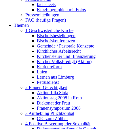
fact sheets
Kurzbiographien mit Fotos
Pressemitteilungen
FAQ (häufige Fragen)
Themen
1 Geschwisterliche Kirche
Bischofsbestellungen
Bischofskonferenzen
Gemeinde / Pastorale Konzepte
Kirchliches Arbeitsrecht
Kirchensteuer und -finanzierung
KirchenVolksPredigt (Aktion)
Kurienreform
Laien
Lernen aus Limburg
Petrusdienst
2 Frauen-Gerechtigkeit
Aktion Lila Stola
Aktionstag 2008 in Rom
Diakonat der Frau
Frauensymposium 2008
3 Aufhebung Pflichtzölibat
CIC zum Zölibat
4 Positive Bewertung der Sexualität
Dokumentation Sexuelle Gewalt