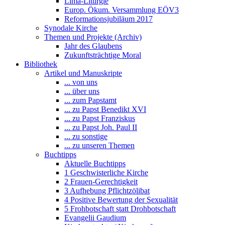
Lima-Liturgie
Europ. Ökum. Versammlung EÖV3
Reformationsjubiläum 2017
Synodale Kirche
Themen und Projekte (Archiv)
Jahr des Glaubens
Zukunftsträchtige Moral
Bibliothek
Artikel und Manuskripte
... von uns
... über uns
... zum Papstamt
... zu Papst Benedikt XVI
... zu Papst Franziskus
... zu Papst Joh. Paul II
... zu sonstige
... zu unseren Themen
Buchtipps
Aktuelle Buchtipps
1 Geschwisterliche Kirche
2 Frauen-Gerechtigkeit
3 Aufhebung Pflichtzölibat
4 Positive Bewertung der Sexualität
5 Frohbotschaft statt Drohbotschaft
Evangelii Gaudium