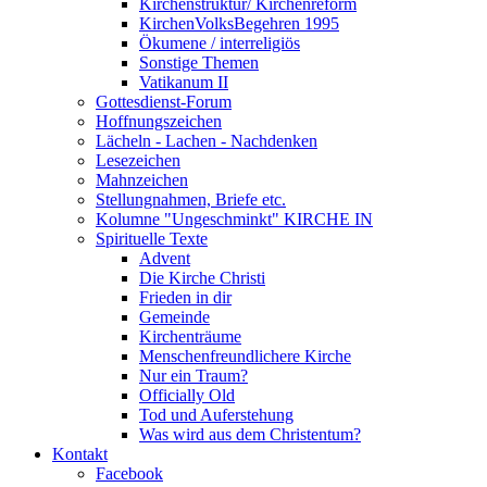
Kirchenstruktur/ Kirchenreform
KirchenVolksBegehren 1995
Ökumene / interreligiös
Sonstige Themen
Vatikanum II
Gottesdienst-Forum
Hoffnungszeichen
Lächeln - Lachen - Nachdenken
Lesezeichen
Mahnzeichen
Stellungnahmen, Briefe etc.
Kolumne "Ungeschminkt" KIRCHE IN
Spirituelle Texte
Advent
Die Kirche Christi
Frieden in dir
Gemeinde
Kirchenträume
Menschenfreundlichere Kirche
Nur ein Traum?
Officially Old
Tod und Auferstehung
Was wird aus dem Christentum?
Kontakt
Facebook