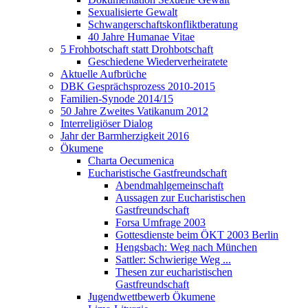
Sexualisierte Gewalt
Schwangerschaftskonfliktberatung
40 Jahre Humanae Vitae
5 Frohbotschaft statt Drohbotschaft
Geschiedene Wiederverheiratete
Aktuelle Aufbrüche
DBK Gesprächsprozess 2010-2015
Familien-Synode 2014/15
50 Jahre Zweites Vatikanum 2012
Interreligiöser Dialog
Jahr der Barmherzigkeit 2016
Ökumene
Charta Oecumenica
Eucharistische Gastfreundschaft
Abendmahlgemeinschaft
Aussagen zur Eucharistischen
Gastfreundschaft
Forsa Umfrage 2003
Gottesdienste beim ÖKT 2003 Berlin
Hengsbach: Weg nach München
Sattler: Schwierige Weg ...
Thesen zur eucharistischen
Gastfreundschaft
Jugendwettbewerb Ökumene