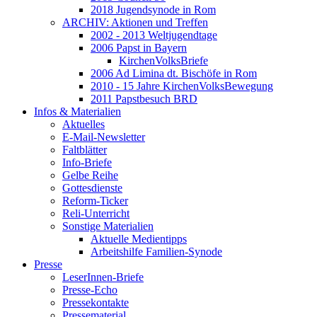
2018 Jugendsynode in Rom
ARCHIV: Aktionen und Treffen
2002 - 2013 Weltjugendtage
2006 Papst in Bayern
KirchenVolksBriefe
2006 Ad Limina dt. Bischöfe in Rom
2010 - 15 Jahre KirchenVolksBewegung
2011 Papstbesuch BRD
Infos & Materialien
Aktuelles
E-Mail-Newsletter
Faltblätter
Info-Briefe
Gelbe Reihe
Gottesdienste
Reform-Ticker
Reli-Unterricht
Sonstige Materialien
Aktuelle Medientipps
Arbeitshilfe Familien-Synode
Presse
LeserInnen-Briefe
Presse-Echo
Pressekontakte
Pressematerial