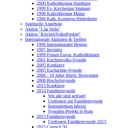
2000 Katholikentag Hamburg
1999 Ev. Kirchentag Stuttgart
1998 Katholikentag Mainz
1996 Kath. Kongress Hildesheim
Spirituelle Angebote
Aktion "Lila Stola"
Aktion "KirchenVolksPredigt"
Internationale Aktionen & Treffen
1996 Internationaler Beginn
1997 Incontro
1999 Forum Europ. KatholikInnen
2001 Kirchenvolks-Synode
2005 Konklave
2005 Eucharistie-Synode
2006 - 10 Jahre Intern. Bewegung
2008 Bischofssynode
2013 Konklave
2014 Familiensynode
Wir alle sind gefragt!
Umfragen zur Familiensynode
Instrumentum laboris
Synoden-Projekt in Rom
2015 Familiensynode
Umfragen Familiensynode 2015
2015 Council 50