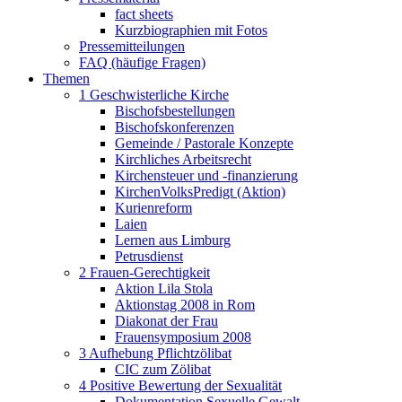
fact sheets
Kurzbiographien mit Fotos
Pressemitteilungen
FAQ (häufige Fragen)
Themen
1 Geschwisterliche Kirche
Bischofsbestellungen
Bischofskonferenzen
Gemeinde / Pastorale Konzepte
Kirchliches Arbeitsrecht
Kirchensteuer und -finanzierung
KirchenVolksPredigt (Aktion)
Kurienreform
Laien
Lernen aus Limburg
Petrusdienst
2 Frauen-Gerechtigkeit
Aktion Lila Stola
Aktionstag 2008 in Rom
Diakonat der Frau
Frauensymposium 2008
3 Aufhebung Pflichtzölibat
CIC zum Zölibat
4 Positive Bewertung der Sexualität
Dokumentation Sexuelle Gewalt