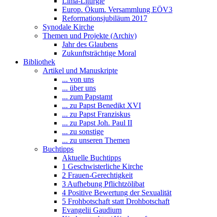
Lima-Liturgie
Europ. Ökum. Versammlung EÖV3
Reformationsjubiläum 2017
Synodale Kirche
Themen und Projekte (Archiv)
Jahr des Glaubens
Zukunftsträchtige Moral
Bibliothek
Artikel und Manuskripte
... von uns
... über uns
... zum Papstamt
... zu Papst Benedikt XVI
... zu Papst Franziskus
... zu Papst Joh. Paul II
... zu sonstige
... zu unseren Themen
Buchtipps
Aktuelle Buchtipps
1 Geschwisterliche Kirche
2 Frauen-Gerechtigkeit
3 Aufhebung Pflichtzölibat
4 Positive Bewertung der Sexualität
5 Frohbotschaft statt Drohbotschaft
Evangelii Gaudium