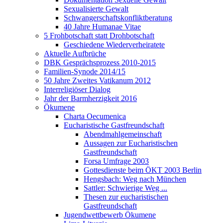
Sexualisierte Gewalt
Schwangerschaftskonfliktberatung
40 Jahre Humanae Vitae
5 Frohbotschaft statt Drohbotschaft
Geschiedene Wiederverheiratete
Aktuelle Aufbrüche
DBK Gesprächsprozess 2010-2015
Familien-Synode 2014/15
50 Jahre Zweites Vatikanum 2012
Interreligiöser Dialog
Jahr der Barmherzigkeit 2016
Ökumene
Charta Oecumenica
Eucharistische Gastfreundschaft
Abendmahlgemeinschaft
Aussagen zur Eucharistischen
Gastfreundschaft
Forsa Umfrage 2003
Gottesdienste beim ÖKT 2003 Berlin
Hengsbach: Weg nach München
Sattler: Schwierige Weg ...
Thesen zur eucharistischen
Gastfreundschaft
Jugendwettbewerb Ökumene