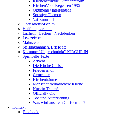
Kirchenstruktur/ Kirchenreform
KirchenVolksBegehren 1995
Ökumene / interreligiös
Sonstige Themen
Vatikanum II
Gottesdienst-Forum
Hoffnungszeichen
Lächeln - Lachen - Nachdenken
Lesezeichen
Mahnzeichen
Stellungnahmen, Briefe etc.
Kolumne "Ungeschminkt" KIRCHE IN
Spirituelle Texte
Advent
Die Kirche Christi
Frieden in dir
Gemeinde
Kirchenträume
Menschenfreundlichere Kirche
Nur ein Traum?
Officially Old
Tod und Auferstehung
Was wird aus dem Christentum?
Kontakt
Facebook