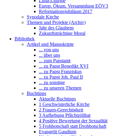
Lima-Liturgie
Europ. Ökum. Versammlung EÖV3
Reformationsjubiläum 2017
Synodale Kirche
Themen und Projekte (Archiv)
Jahr des Glaubens
Zukunftsträchtige Moral
Bibliothek
Artikel und Manuskripte
... von uns
... über uns
... zum Papstamt
... zu Papst Benedikt XVI
... zu Papst Franziskus
... zu Papst Joh. Paul II
... zu sonstige
... zu unseren Themen
Buchtipps
Aktuelle Buchtipps
1 Geschwisterliche Kirche
2 Frauen-Gerechtigkeit
3 Aufhebung Pflichtzölibat
4 Positive Bewertung der Sexualität
5 Frohbotschaft statt Drohbotschaft
Evangelii Gaudium