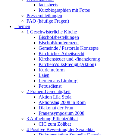
fact sheets
Kurzbiographien mit Fotos
Pressemitteilungen
FAQ (häufige Fragen)
Themen
1 Geschwisterliche Kirche
Bischofsbestellungen
Bischofskonferenzen
Gemeinde / Pastorale Konzepte
Kirchliches Arbeitsrecht
Kirchensteuer und -finanzierung
KirchenVolksPredigt (Aktion)
Kurienreform
Laien
Lernen aus Limburg
Petrusdienst
2 Frauen-Gerechtigkeit
Aktion Lila Stola
Aktionstag 2008 in Rom
Diakonat der Frau
Frauensymposium 2008
3 Aufhebung Pflichtzölibat
CIC zum Zölibat
4 Positive Bewertung der Sexualität
Dokumentation Sexuelle Gewalt