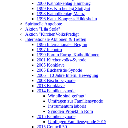
2000 Katholikentag Hamburg
1999 Ev. Kirchentag Stuttgart
1998 Katholikentag Mainz
1996 Kath. Kongress Hildesheim
Spirituelle Angebote
Aktion "Lila Stola"
Aktion "KirchenVolksPredigt"
Internationale Aktionen & Treffen
1996 Internationaler Beginn
1997 Incontro
1999 Forum Europ. KatholikInnen
2001 Kirchenvolks-Synode
2005 Konklave
2005 Eucharistie-Synode
2006 - 10 Jahre Intern. Bewegung
2008 Bischofssynode
2013 Konklave
2014 Familiensynode
Wir alle sind gefragt!
Umfragen zur Familiensynode
Instrumentum laboris
Synoden-Projekt in Rom
2015 Familiensynode
Umfragen Familiensynode 2015
2015 Council 50