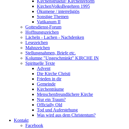
Kirchenstruktur/ Kirchenreform
KirchenVolksBegehren 1995
Ökumene / interreligiös
Sonstige Themen
Vatikanum II
Gottesdienst-Forum
Hoffnungszeichen
Lächeln - Lachen - Nachdenken
Lesezeichen
Mahnzeichen
Stellungnahmen, Briefe etc.
Kolumne "Ungeschminkt" KIRCHE IN
Spirituelle Texte
Advent
Die Kirche Christi
Frieden in dir
Gemeinde
Kirchenträume
Menschenfreundlichere Kirche
Nur ein Traum?
Officially Old
Tod und Auferstehung
Was wird aus dem Christentum?
Kontakt
Facebook