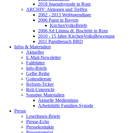
2018 Jugendsynode in Rom
ARCHIV: Aktionen und Treffen
2002 - 2013 Weltjugendtage
2006 Papst in Bayern
KirchenVolksBriefe
2006 Ad Limina dt. Bischöfe in Rom
2010 - 15 Jahre KirchenVolksBewegung
2011 Papstbesuch BRD
Infos & Materialien
Aktuelles
E-Mail-Newsletter
Faltblätter
Info-Briefe
Gelbe Reihe
Gottesdienste
Reform-Ticker
Reli-Unterricht
Sonstige Materialien
Aktuelle Medientipps
Arbeitshilfe Familien-Synode
Presse
LeserInnen-Briefe
Presse-Echo
Pressekontakte
Pressematerial