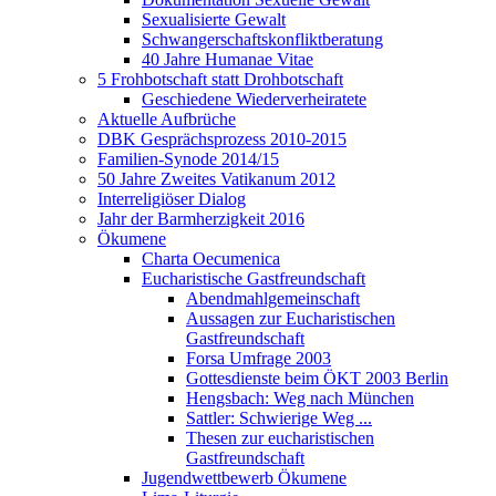
Sexualisierte Gewalt
Schwangerschaftskonfliktberatung
40 Jahre Humanae Vitae
5 Frohbotschaft statt Drohbotschaft
Geschiedene Wiederverheiratete
Aktuelle Aufbrüche
DBK Gesprächsprozess 2010-2015
Familien-Synode 2014/15
50 Jahre Zweites Vatikanum 2012
Interreligiöser Dialog
Jahr der Barmherzigkeit 2016
Ökumene
Charta Oecumenica
Eucharistische Gastfreundschaft
Abendmahlgemeinschaft
Aussagen zur Eucharistischen
Gastfreundschaft
Forsa Umfrage 2003
Gottesdienste beim ÖKT 2003 Berlin
Hengsbach: Weg nach München
Sattler: Schwierige Weg ...
Thesen zur eucharistischen
Gastfreundschaft
Jugendwettbewerb Ökumene