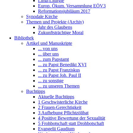
Lima-Liturgie
Europ. Ökum. Versammlung EÖV3
Reformationsjubiläum 2017
Synodale Kirche
Themen und Projekte (Archiv)
Jahr des Glaubens
Zukunftsträchtige Moral
Bibliothek
Artikel und Manuskripte
... von uns
... über uns
... zum Papstamt
... zu Papst Benedikt XVI
... zu Papst Franziskus
... zu Papst Joh. Paul II
... zu sonstige
... zu unseren Themen
Buchtipps
Aktuelle Buchtipps
1 Geschwisterliche Kirche
2 Frauen-Gerechtigkeit
3 Aufhebung Pflichtzölibat
4 Positive Bewertung der Sexualität
5 Frohbotschaft statt Drohbotschaft
Evangelii Gaudium