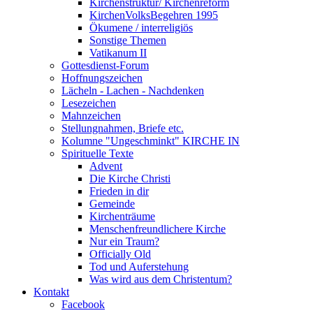
Kirchenstruktur/ Kirchenreform
KirchenVolksBegehren 1995
Ökumene / interreligiös
Sonstige Themen
Vatikanum II
Gottesdienst-Forum
Hoffnungszeichen
Lächeln - Lachen - Nachdenken
Lesezeichen
Mahnzeichen
Stellungnahmen, Briefe etc.
Kolumne "Ungeschminkt" KIRCHE IN
Spirituelle Texte
Advent
Die Kirche Christi
Frieden in dir
Gemeinde
Kirchenträume
Menschenfreundlichere Kirche
Nur ein Traum?
Officially Old
Tod und Auferstehung
Was wird aus dem Christentum?
Kontakt
Facebook