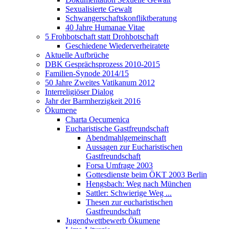
Sexualisierte Gewalt
Schwangerschaftskonfliktberatung
40 Jahre Humanae Vitae
5 Frohbotschaft statt Drohbotschaft
Geschiedene Wiederverheiratete
Aktuelle Aufbrüche
DBK Gesprächsprozess 2010-2015
Familien-Synode 2014/15
50 Jahre Zweites Vatikanum 2012
Interreligiöser Dialog
Jahr der Barmherzigkeit 2016
Ökumene
Charta Oecumenica
Eucharistische Gastfreundschaft
Abendmahlgemeinschaft
Aussagen zur Eucharistischen
Gastfreundschaft
Forsa Umfrage 2003
Gottesdienste beim ÖKT 2003 Berlin
Hengsbach: Weg nach München
Sattler: Schwierige Weg ...
Thesen zur eucharistischen
Gastfreundschaft
Jugendwettbewerb Ökumene