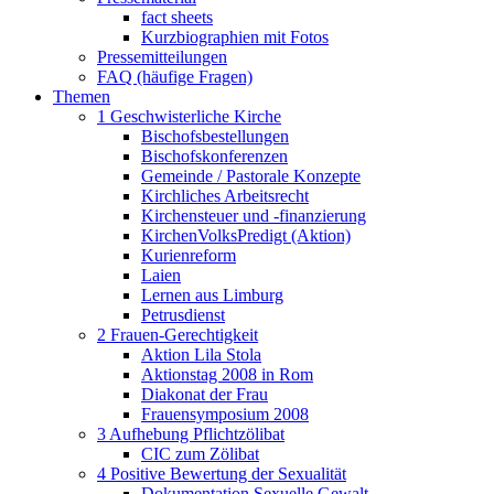
fact sheets
Kurzbiographien mit Fotos
Pressemitteilungen
FAQ (häufige Fragen)
Themen
1 Geschwisterliche Kirche
Bischofsbestellungen
Bischofskonferenzen
Gemeinde / Pastorale Konzepte
Kirchliches Arbeitsrecht
Kirchensteuer und -finanzierung
KirchenVolksPredigt (Aktion)
Kurienreform
Laien
Lernen aus Limburg
Petrusdienst
2 Frauen-Gerechtigkeit
Aktion Lila Stola
Aktionstag 2008 in Rom
Diakonat der Frau
Frauensymposium 2008
3 Aufhebung Pflichtzölibat
CIC zum Zölibat
4 Positive Bewertung der Sexualität
Dokumentation Sexuelle Gewalt