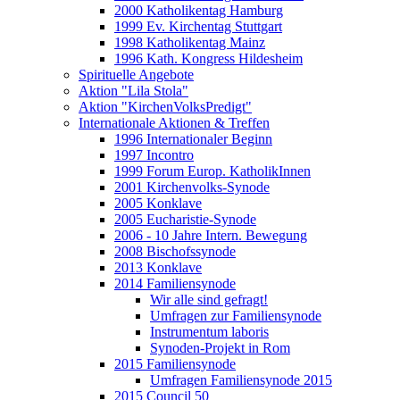
2000 Katholikentag Hamburg
1999 Ev. Kirchentag Stuttgart
1998 Katholikentag Mainz
1996 Kath. Kongress Hildesheim
Spirituelle Angebote
Aktion "Lila Stola"
Aktion "KirchenVolksPredigt"
Internationale Aktionen & Treffen
1996 Internationaler Beginn
1997 Incontro
1999 Forum Europ. KatholikInnen
2001 Kirchenvolks-Synode
2005 Konklave
2005 Eucharistie-Synode
2006 - 10 Jahre Intern. Bewegung
2008 Bischofssynode
2013 Konklave
2014 Familiensynode
Wir alle sind gefragt!
Umfragen zur Familiensynode
Instrumentum laboris
Synoden-Projekt in Rom
2015 Familiensynode
Umfragen Familiensynode 2015
2015 Council 50