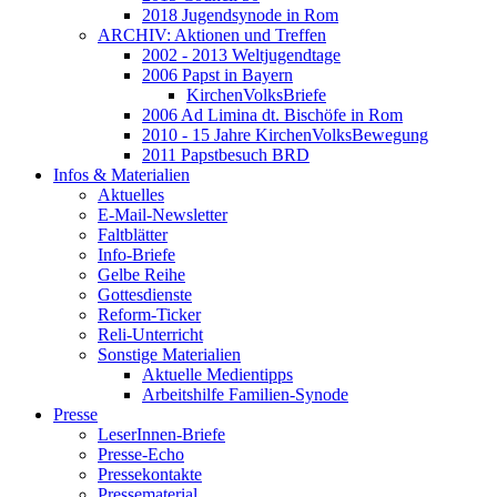
2018 Jugendsynode in Rom
ARCHIV: Aktionen und Treffen
2002 - 2013 Weltjugendtage
2006 Papst in Bayern
KirchenVolksBriefe
2006 Ad Limina dt. Bischöfe in Rom
2010 - 15 Jahre KirchenVolksBewegung
2011 Papstbesuch BRD
Infos & Materialien
Aktuelles
E-Mail-Newsletter
Faltblätter
Info-Briefe
Gelbe Reihe
Gottesdienste
Reform-Ticker
Reli-Unterricht
Sonstige Materialien
Aktuelle Medientipps
Arbeitshilfe Familien-Synode
Presse
LeserInnen-Briefe
Presse-Echo
Pressekontakte
Pressematerial