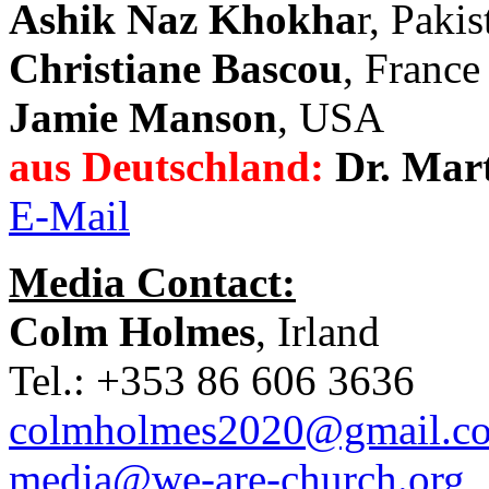
Ashik Naz Khokha
r, Pakis
Christiane Bascou
, France
Jamie Manson
, USA
aus Deutschland:
Dr. Mart
E-Mail
Media Contact:
Colm Holmes
, Irland
Tel.: +353 86 606 3636
colmholmes2020@gmail.c
media@we-are-church.org