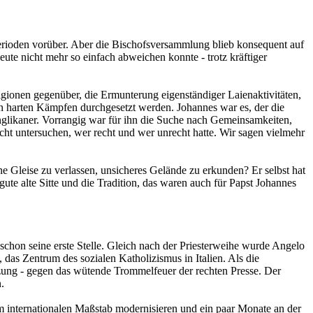
perioden vorüber. Aber die Bischofsversammlung blieb konsequent auf
te nicht mehr so einfach abweichen konnte - trotz kräftiger
igionen gegenüber, die Ermunterung eigenständiger Laienaktivitäten,
t in harten Kämpfen durchgesetzt werden. Johannes war es, der die
nglikaner. Vorrangig war für ihn die Suche nach Gemeinsamkeiten,
cht untersuchen, wer recht und wer unrecht hatte. Wir sagen vielmehr
e Gleise zu verlassen, unsicheres Gelände zu erkunden? Er selbst hat
e gute alte Sitte und die Tradition, das waren auch für Papst Johannes
schon seine erste Stelle. Gleich nach der Priesterweihe wurde Angelo
das Zentrum des sozialen Katholizismus in Italien. Als die
tzung - gegen das wütende Trommelfeuer der rechten Presse. Der
.
m internationalen Maßstab modernisieren und ein paar Monate an der