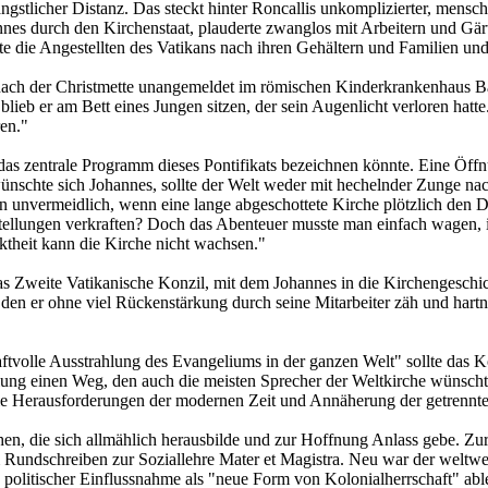
ngstlicher Distanz. Das steckt hinter Roncallis unkomplizierter, mensc
es durch den Kirchenstaat, plauderte zwanglos mit Arbeitern und Gärtn
te die Angestellten des Vatikans nach ihren Gehältern und Familien un
 nach der Christmette unangemeldet im römischen Kinderkrankenhaus B
lieb er am Bett eines Jungen sitzen, der sein Augenlicht verloren hatt
ren."
s das zentrale Programm dieses Pontifikats bezeichnen könnte. Eine Öf
ünschte sich Johannes, sollte der Welt weder mit hechelnder Zunge nac
n unvermeidlich, wenn eine lange abgeschottete Kirche plötzlich den D
ellungen verkraften? Doch das Abenteuer musste man einfach wagen, im
ktheit kann die Kirche nicht wachsen."
das Zweite Vatikanische Konzil, mit dem Johannes in die Kirchengeschic
an, den er ohne viel Rückenstärkung durch seine Mitarbeiter zäh und hart
tvolle Ausstrahlung des Evangeliums in der ganzen Welt" sollte das K
ng einen Weg, den auch die meisten Sprecher der Weltkirche wünschten
ie Herausforderungen der modernen Zeit und Annäherung der getrennt
, die sich allmählich herausbilde und zur Hoffnung Anlass gebe. Zur l
 Rundschreiben zur Soziallehre Mater et Magistra. Neu war der weltweit
s politischer Einflussnahme als "neue Form von Kolonialherrschaft" abl