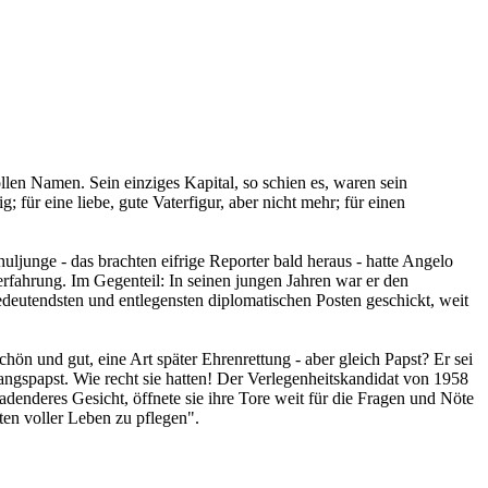
llen Namen. Sein einziges Kapital, so schien es, waren sein
 für eine liebe, gute Vaterfigur, aber nicht mehr; für einen
ljunge - das brachten eifrige Reporter bald heraus - hatte Angelo
rfahrung. Im Gegenteil: In seinen jungen Jahren war er den
edeutendsten und entlegensten diplomatischen Posten geschickt, weit
ön und gut, eine Art später Ehrenrettung - aber gleich Papst? Er sei
ngspapst. Wie recht sie hatten! Der Verlegenheitskandidat von 1958
ladenderes Gesicht, öffnete sie ihre Tore weit für die Fragen und Nöte
en voller Leben zu pflegen".