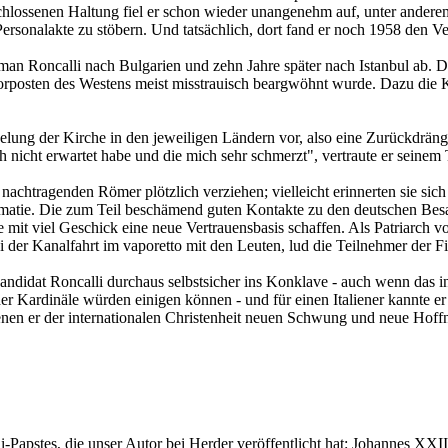
chlossenen Haltung fiel er schon wieder unangenehm auf, unter anderem 
 Personalakte zu stöbern. Und tatsächlich, dort fand er noch 1958 den 
an Roncalli nach Bulgarien und zehn Jahre später nach Istanbul ab. Dor
orposten des Westens meist misstrauisch beargwöhnt wurde. Dazu die Kr
zelung der Kirche in den jeweiligen Ländern vor, also eine Zurückdrän
ch nicht erwartet habe und die mich sehr schmerzt", vertraute er seinem
 nachtragenden Römer plötzlich verziehen; vielleicht erinnerten sie si
matie. Die zum Teil beschämend guten Kontakte zu den deutschen Besatz
mit viel Geschick eine neue Vertrauensbasis schaffen. Als Patriarch v
 der Kanalfahrt im vaporetto mit den Leuten, lud die Teilnehmer der Fil
didat Roncalli durchaus selbstsicher ins Konklave - auch wenn das in
der Kardinäle würden einigen können - und für einen Italiener kannte er
denen er der internationalen Christenheit neuen Schwung und neue Hoff
Papstes, die unser Autor bei Herder veröffentlicht hat: Johannes XXIII