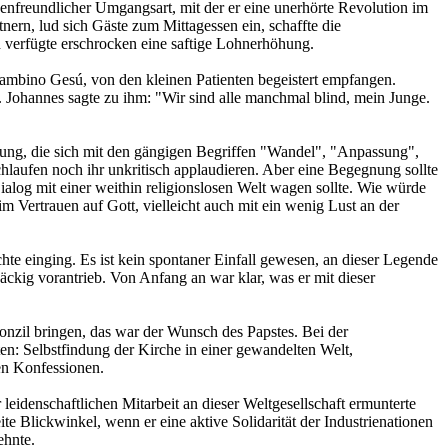
henfreundlicher Umgangsart, mit der er eine unerhörte Revolution im
ern, lud sich Gäste zum Mittagessen ein, schaffte die
d verfügte erschrocken eine saftige Lohnerhöhung.
ambino Gesú, von den kleinen Patienten begeistert empfangen.
e. Johannes sagte zu ihm: "Wir sind alle manchmal blind, mein Junge.
fnung, die sich mit den gängigen Begriffen "Wandel", "Anpassung",
hlaufen noch ihr unkritisch applaudieren. Aber eine Begegnung sollte
ialog mit einer weithin religionslosen Welt wagen sollte. Wie würde
 Vertrauen auf Gott, vielleicht auch mit ein wenig Lust an der
hte einging. Es ist kein spontaner Einfall gewesen, an dieser Legende
näckig vorantrieb. Von Anfang an war klar, was er mit dieser
onzil bringen, das war der Wunsch des Papstes. Bei der
: Selbstfindung der Kirche in einer gewandelten Welt,
en Konfessionen.
eidenschaftlichen Mitarbeit an dieser Weltgesellschaft ermunterte
e Blickwinkel, wenn er eine aktive Solidarität der Industrienationen
ehnte.