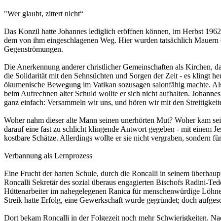
"Wer glaubt, zittert nicht“
Das Konzil hatte Johannes lediglich eröffnen können, im Herbst 1962
dem von ihm eingeschlagenen Weg. Hier wurden tatsächlich Mauern ein
Gegenströmungen.
Die Anerkennung anderer christlicher Gemeinschaften als Kirchen, da
die Solidarität mit den Sehnsüchten und Sorgen der Zeit - es klingt h
ökumenische Bewegung im Vatikan sozusagen salonfähig machte. Als e
beim Aufrechnen alter Schuld wollte er sich nicht aufhalten. Johanne
ganz einfach: Versammeln wir uns, und hören wir mit den Streitigkeit
Woher nahm dieser alte Mann seinen unerhörten Mut? Woher kam seine K
darauf eine fast zu schlicht klingende Antwort gegeben - mit einem Jesa
kostbare Schätze. Allerdings wollte er sie nicht vergraben, sondern f
Verbannung als Lernprozess
Eine Frucht der harten Schule, durch die Roncalli in seinem überhaup
Roncalli Sekretär des sozial überaus engagierten Bischofs Radini-Te
Hüttenarbeiter im nahegelegenen Ranica für menschenwürdige Löhne s
Streik hatte Erfolg, eine Gewerkschaft wurde gegründet; doch aufge
Dort bekam Roncalli in der Folgezeit noch mehr Schwierigkeiten. Na