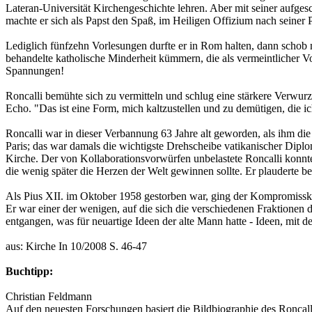
Lateran-Universität Kirchengeschichte lehren. Aber mit seiner aufges
machte er sich als Papst den Spaß, im Heiligen Offizium nach seiner
Lediglich fünfzehn Vorlesungen durfte er in Rom halten, dann schob m
behandelte katholische Minderheit kümmern, die als vermeintlicher V
Spannungen!
Roncalli bemühte sich zu vermitteln und schlug eine stärkere Verwur
Echo. "Das ist eine Form, mich kaltzustellen und zu demütigen, die i
Roncalli war in dieser Verbannung 63 Jahre alt geworden, als ihm die
Paris; das war damals die wichtigste Drehscheibe vatikanischer Diplo
Kirche. Der von Kollaborationsvorwürfen unbelastete Roncalli konnte 
die wenig später die Herzen der Welt gewinnen sollte. Er plauderte bei
Als Pius XII. im Oktober 1958 gestorben war, ging der Kompromisskan
Er war einer der wenigen, auf die sich die verschiedenen Fraktionen 
entgangen, was für neuartige Ideen der alte Mann hatte - Ideen, mit 
aus: Kirche In 10/2008 S. 46-47
Buchtipp:
Christian Feldmann
Auf den neuesten Forschungen basiert die Bildbiographie des Roncalli-