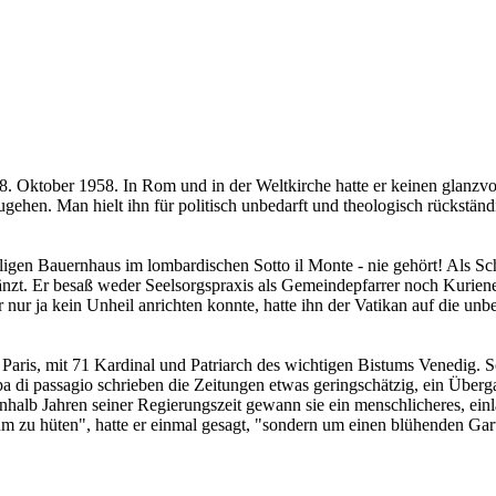
28. Oktober 1958. In Rom und in der Weltkirche hatte er keinen glanzvo
hen. Man hielt ihn für politisch unbedarft und theologisch rückständig;
gen Bauernhaus im lombardischen Sotto il Monte - nie gehört! Als Schu
nzt. Er besaß weder Seelsorgspraxis als Gemeindepfarrer noch Kuriene
ur ja kein Unheil anrichten konnte, hatte ihn der Vatikan auf die unb
Paris, mit 71 Kardinal und Patriarch des wichtigen Bistums Venedig. Sch
di passagio schrieben die Zeitungen etwas geringschätzig, ein Überga
einhalb Jahren seiner Regierungszeit gewann sie ein menschlicheres, ein
m zu hüten", hatte er einmal gesagt, "sondern um einen blühenden Gart