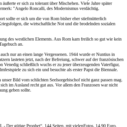
äußerte er sich zu tolerant über Mischehen. Viele Jahre später
Vermerk: "Angelo Roncalli, des Modernismus verdächtig.
t sollte er sich um die von Rom bisher eher stiefmütterlich
iegsfolgen, die wirtschaftliche Not und die brodelnden sozialen
gung des westlichen Elements. Aus Rom kam freilich so gut wie kein
 Tagebuch an.
ch auch nur an einen lange Vergessenen. 1944 wurde er Nuntius in
ern lasteten jetzt, nach der Befreiung, schwer auf der französischen
on Venedig schließlich wuchs er zu jener überzeugenden Vaterfigur,
mfestspiele zu sich ein und besuchte als erster Papst die Biennale.
 unser Bild vom schlichten Seelsorgebischof nicht ganz passen mag.
 sich im Ausland recht gut aus. Vor allem den Franzosen war nicht
nung geben sollte.
, - Der gütige Prophet“, 144 Seiten, mit vielenFotos, 14,90 Euro.