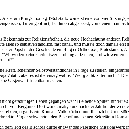
. Als er am Pfingstmontag 1963 starb, war erst eine von vier Sitzungs
gerissen, Türen geöffnet, Leitlinien abgesteckt, von denen man bis heu
s Bekenntnis zur Religionsfreiheit, die neue Hochachtung anderen Rel
eute alles so selbstverständlich, fast banal, und musste doch damals ers
rster Papst in der Geschichte empfing er Orthodoxe, Protestanten, A
s: "Wir wollen keine Gerichtsverhandlung aufziehen, und wir werden ni
en auf!"
raft, scheinbar Selbstverständliches in Frage zu stellen, eingefahren
ja-Zitat -, aber es ist die einzig wahre: "Wer glaubt, zittert nicht." Di
ür die Gegenwart fruchtbar machen.
t nicht geradlinigen Leben gegangen war? Bleibende Spuren hinterließ 
deschi von Bergamo. Dort war damals, kurz nach der Jahrhundertwende, 
treikten, organisierte Roncalli Volksküchen und finanzielle Unterstü
schreckte Bürger schwärzten den Bischof und seinen Sekretär in Rom an
ch dem Tod des Bischofs durfte er zwar das Päpstliche Missionswerk i