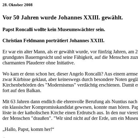
28. Oktober 2008
Vor 50 Jahren wurde Johannes XXIII. gewählt.
Papst Roncalli wollte kein Museumswächter sein.
Christian Feldmann porträtiert Johannes XXIII.
Er war ein alter Mann, als er gewählt wurde, vor fünfzig Jahren, am 
grundgutes Bauerngesicht und seine Fähigkeit, auf die Menschen zuzuge
charmanten Plauderer ohne Initiative.
Wo kam er denn schon her, dieser Angelo Roncalli? Aus einem armseli
zwar Kürbisse geklaut, aber keineswegs durch besondere Noten geglä
Kirchenbehörden des "Modernismus" verdächtig erschienen. Damit er n
fort auf den Balkan.
Mit 63 Jahren dann endlich die ehrenvolle Berufung als Nuntius nach 
ein klassischer Kompromisskandidat gewesen, konnte man hören. Papa 
löste in der katholischen Kirche einen Erdrutsch aus. In den nur vier
der Menschen "draußen". "Wir sind nicht auf der Erde, um ein Museu
„Hallo, Papst, komm her!“