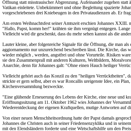
Öffnung statt misstrauischer Abgrenzung. Aufeinander zugehen statt ä
Vatikan einleitete. Unbekümmert und ohne Begleitung spazierte Johann
vorgeschriebenen drei Kniebeugen in den Privataudienzen ab. Er frag
Am ersten Weihnachtsfest seiner Amtszeit erschien Johannes XXIII.
"Hallo, Papst, komm her!" krähten sie ihm vergnügt entgegen. Lange b
Vielleicht wird dir geschenkt, dass du mehr sehen kannst als die ande
Lauter kleine, aber folgenreiche Signale für die Öffnung, die man al
aggiornamento nur unzureichend beschreiben lässt. Die Kirche, das w
wieder möglich , werden, angstfrei und ohne Vorurteile. Risiken ware
sie den Zusammenprall mit anderen Kulturen, Weltbildern, Moralvorst
Anarchie, denn für Johannes galt: "Ohne einen Hauch heiliger Verrüc
Vielleicht gehört auch das Konzil zu den "heiligen Verrücktheiten", 
strickte er gern selbst, aber es war Roncallis ureigenste Idee, ein Pl
Kirchenversammlung bezweckte.
"Eine glühende Erneuerung des Lebens der Kirche, eine neue und kraf
Eröffnungssitzung am 11. Oktober 1962 wies Johannes der Versammlu
Wiederentdeckung der eigenen Kraftquellen, mutige Antworten auf d
Von einer neuen Menschheitsordnung hatte der Papst damals gesprochen
Johannes die Christen auch in seiner Friedensenzyklika und in seinem
mit den Elendsländern forderte und eine Wirtschaftshilfe um den Prei