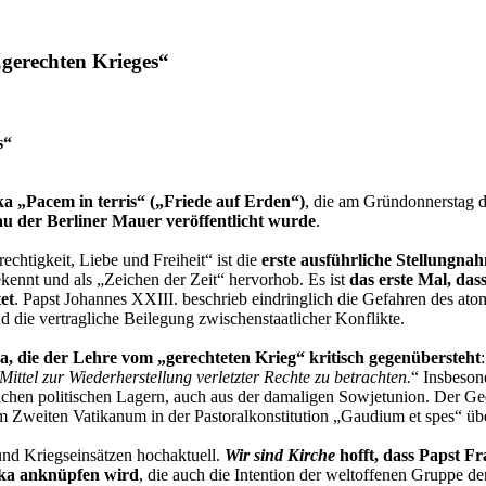
gerechten Krieges“
s“
a „Pacem in terris“ („Friede auf Erden“)
, die am Gründonnerstag 
u der Berliner Mauer veröffentlicht wurde
.
chtigkeit, Liebe und Freiheit“ ist die
erste ausführliche Stellungna
kennt und als „Zeichen der Zeit“ hervorhob. Es ist
das erste Mal, das
et
. Papst Johannes XXIII. beschrieb eindringlich die Gefahren des atom
d die vertragliche Beilegung zwischenstaatlicher Konflikte.
ka, die der Lehre vom „gerechteten Krieg“ kritisch gegenübersteht
Mittel zur Wiederherstellung verletzter Rechte zu betrachten.
“ Insbeson
ichen politischen Lagern, auch aus der damaligen Sowjetunion. Der Ged
vom Zweiten Vatikanum in der Pastoralkonstitution „Gaudium et spes“ ü
und Kriegseinsätzen hochaktuell.
Wir sind Kirche
hofft, dass Papst Fr
lika anknüpfen wird
, die auch die Intention der weltoffenen Gruppe de