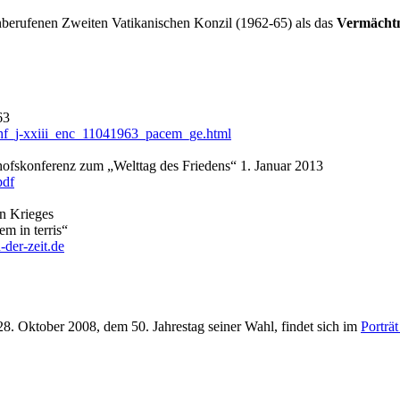
berufenen Zweiten Vatikanischen Konzil (1962-65) als das
Vermächtn
63
s/hf_j-xxiii_enc_11041963_pacem_ge.html
schofskonferenz zum „Welttag des Friedens“ 1. Januar 2013
pdf
en Krieges
m in terris“
der-zeit.de
. Oktober 2008, dem 50. Jahrestag seiner Wahl, findet sich im
Porträ