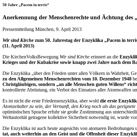
50 Jahre „Pacem in terris“
Anerkennung der Menschenrechte und Ächtung des „
Pressemitteilung München, 9. April 2013
Wir sind Kirche
zum 50. Jahrestag der Enzyklika „Pacem in terri
(11. April 2013)
Die KirchenVolksBewegung
Wir sind Kirche
erinnert an die
Enzyklik
Krieges und der Kubakrise sowie knapp zwei Jahre nach dem Ba
Die Enzyklika „über den Frieden unter allen Völkern in Wahrheit, Gere
zu den Allgemeinen Menschenrechten vom 10. Dezember 1948
be
Christgläubigen, sondern „an alle Menschen guten Willens“ richt
kontrollierte Abrüstung, ein Verbot des Einsatzes aller Atomwaffen un
Es ist nicht die erste Friedensenzyklika, aber wohl
die erste Enzykli
Atomzeitalter zu sein, der Vernunft, den Krieg noch als das geeignete 
optimistischen Sprache erfuhr sie große Zustimmung aus unterschiedl
Weltautorität getragene kollektive Sicherheit notwendig ist, wurde 
Die Enzyklika ist auch heute angesichts von atomaren Bedrohungen 
tat, auch weiterhin an den Geist und die Offenheit dieser Enzyk