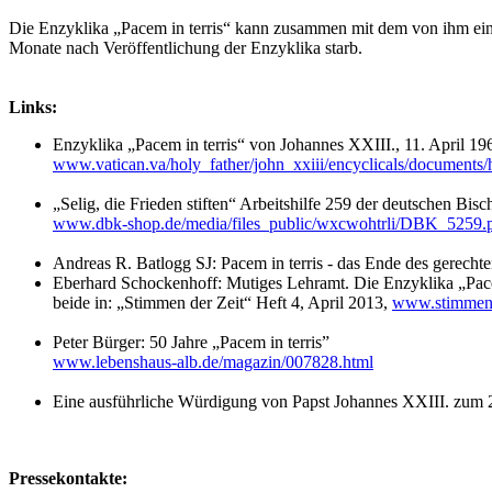
Die Enzyklika „Pacem in terris“ kann zusammen mit dem von ihm ein
Monate nach Veröffentlichung der Enzyklika starb.
Links:
Enzyklika „Pacem in terris“ von Johannes XXIII., 11. April 19
www.vatican.va/holy_father/john_xxiii/encyclicals/document
„Selig, die Frieden stiften“ Arbeitshilfe 259 der deutschen Bi
www.dbk-shop.de/media/files_public/wxcwohtrli/DBK_5259.
Andreas R. Batlogg SJ: Pacem in terris - das Ende des gerecht
Eberhard Schockenhoff: Mutiges Lehramt. Die Enzyklika „Pace
beide in: „Stimmen der Zeit“ Heft 4, April 2013,
www.stimmen-
Peter Bürger: 50 Jahre „Pacem in terris”
www.lebenshaus-alb.de/magazin/007828.html
Eine ausführliche Würdigung von Papst Johannes XXIII. zum 28
Pressekontakte: